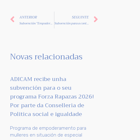
ANTERIOR
SEGUINTE
Subvención “Empoderamento para mulleres en situación devulnerabilidade 2018” e “Fomento do asociacionismo e da participación das mulleres 2018”
Subvención para a contración dunha auxiliar adminsitrativa e dun psicólogo
Novas relacionadas
ADICAM recibe unha
subvención para o seu
programa Forza Rapazas 2026!
Por parte da Conselleria de
Politica social e igualdade
Programa de empoderamento para
mulleres en situación de especial