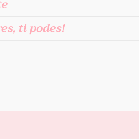
te
s, ti podes!