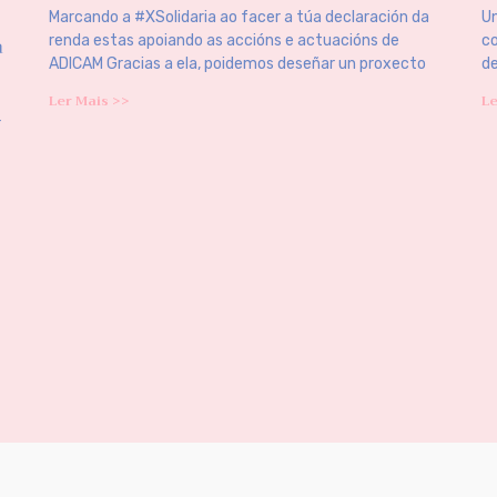
Marcando a #XSolidaria ao facer a túa declaración da
Un
a
renda estas apoiando as accións e actuacións de
co
ADICAM Gracias a ela, poidemos deseñar un proxecto
de
Ler Mais >>
Le
r