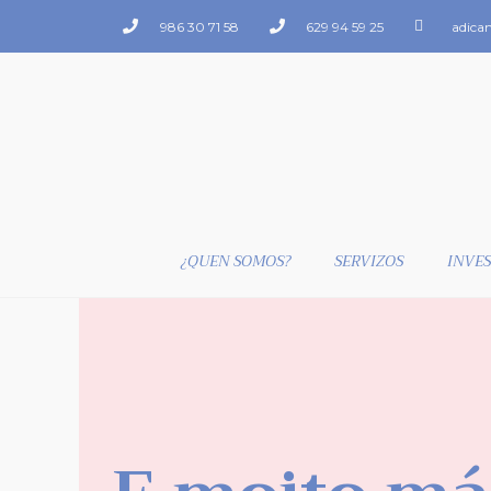
986 30 71 58
629 94 59 25
adica
¿QUEN SOMOS?
SERVIZOS
INVES