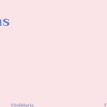
ns
XSolidaria
T