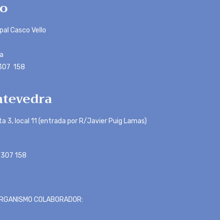
o
ipal Casco Vello
a
 307 158
tevedra
ta 3, local 11 (entrada por R/Javier Puig Lamas)
 307 158
RGANISMO COLABORADOR: