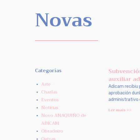
Novas
Subvenció
Categorías
auxiliar a
Arte
Adicam recibiu 
Charlas
aprobación dunh
Eventos
administrativo 
Noticias
Ler mais >>
Novo ANAQUIÑO de
ADICAM
Obradoiro
Outras