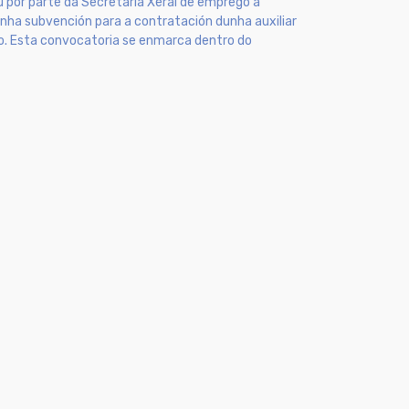
u por parte da Secretaria Xeral de emprego a
nha subvención para a contratación dunha auxiliar
o. Esta convocatoria se enmarca dentro do