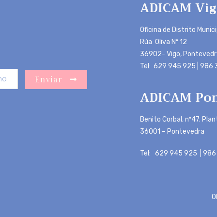
ADICAM Vig
Oficina de Distrito Munic
Rúa Oliva Nº 12
36902- Vigo, Pontevedr
Tel: 629 945 925 | 986
Enviar
ADICAM Pon
Benito Corbal, nº47. Plan
36001 – Pontevedra
Tel: 629 945 925 | 986
O