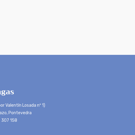
gas
or Valentín Losada nº 1)
azo, Pontevedra
 307 158