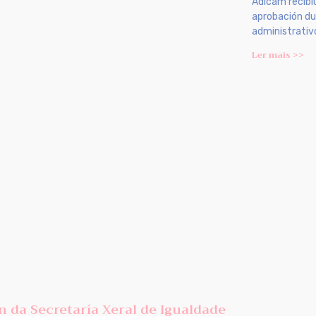
Adicam recibi
aprobación du
administrativ
Ler mais >>
 da Secretaría Xeral de Igualdade