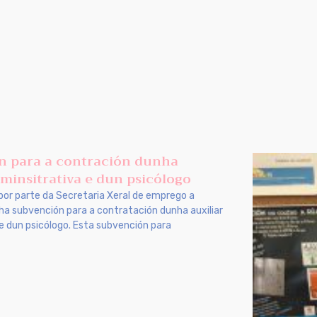
n para a contración dunha
dminsitrativa e dun psicólogo
por parte da Secretaria Xeral de emprego a
a subvención para a contratación dunha auxiliar
e dun psicólogo. Esta subvención para