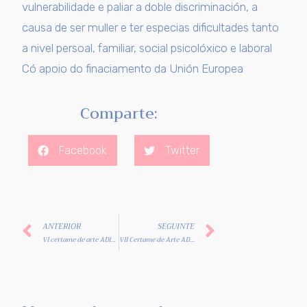
vulnerabilidade e paliar a doble discriminación, a
causa de ser muller e ter especias dificultades tanto
a nivel persoal, familiar, social psicolóxico e laboral
Có apoio do finaciamento da Unión Europea
Comparte:
Facebook
Twitter
ANTERIOR
SEGUINTE
VI certame de arte ADICAM 2017
VII Certame de Arte ADICAM, ” Lingua Galega, Lingua Materna”