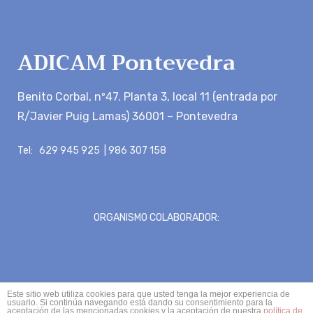
ADICAM Pontevedra
Benito Corbal, nº47. Planta 3, local 11 (entrada por
R/Javier Puig Lamas) 36001 – Pontevedra
Tel: 629 945 925 | 986 307 158
ORGANISMO COLABORADOR:
Este sitio web utiliza cookies para que usted tenga la mejor experiencia de
usuario. Si continúa navegando está dando su consentimiento para la
aceptación de las mencionadas cookies y la aceptación de nuestra
política de