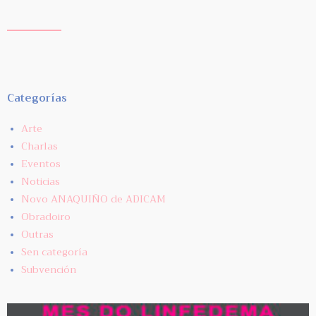
Categorías
Arte
Charlas
Eventos
Noticias
Novo ANAQUIÑO de ADICAM
Obradoiro
Outras
Sen categoría
Subvención