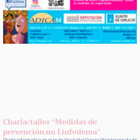
Charla/taller “Medidas de
prevención no Linfedema”