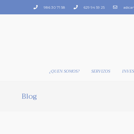
986 30 71 58
629 94 59 25
adica
¿QUEN SOMOS?
SERVIZOS
INVES
Blog