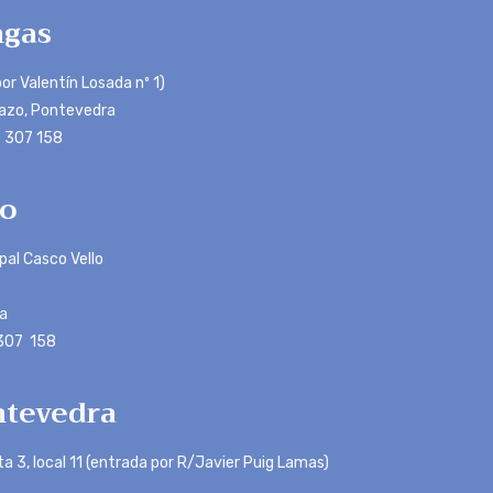
gas
or Valentín Losada nº 1)
azo, Pontevedra
 307 158
o
ipal Casco Vello
a
 307 158
tevedra
ta 3, local 11 (entrada por R/Javier Puig Lamas)