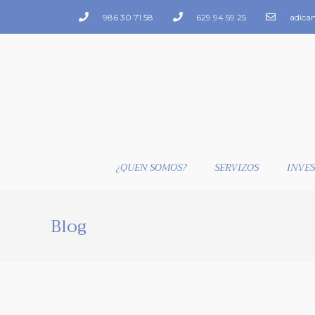
986 30 71 58
629 94 59 25
adica
¿QUEN SOMOS?
SERVIZOS
INVES
Blog