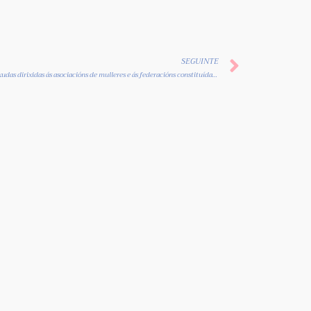
SEGUINTE
Axudas dirixidas ás asociacións de mulleres e ás federacións constituídas por estas, coa finalidade de fortalecer e consolidar o movemento asociativo e potenciar a participación social e a calidade de vida das mulleres galegas. Secretaria xeral de igualdae