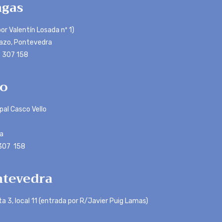
gas
or Valentín Losada nº 1)
azo, Pontevedra
 307 158
o
ipal Casco Vello
a
 307 158
tevedra
ta 3, local 11 (entrada por R/Javier Puig Lamas)