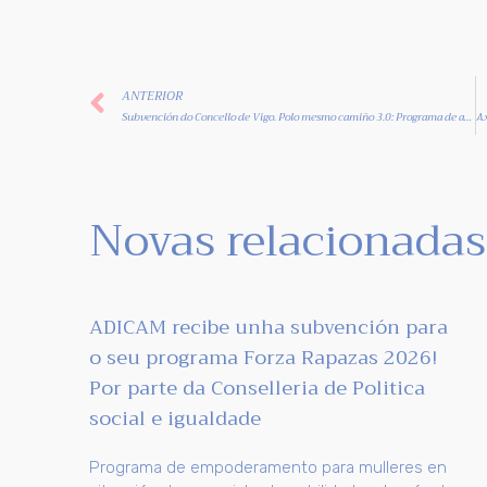
ANTERIOR
Subvención do Concello de Vigo. Polo mesmo camiño 3.0: Programa de apoio psicosocial para persoas diagnosticadas de cancro de mama e xinecolóxico e os/as seus/súas familiares
Novas relacionadas
ADICAM recibe unha subvención para
o seu programa Forza Rapazas 2026!
Por parte da Conselleria de Politica
social e igualdade
Programa de empoderamento para mulleres en