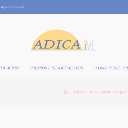
m@adicam.net
TIGACIÓN
PREMIOS E REÑOCEMENTOS
¿COMO PODES CO
Subvención
Subvención por p
>
>