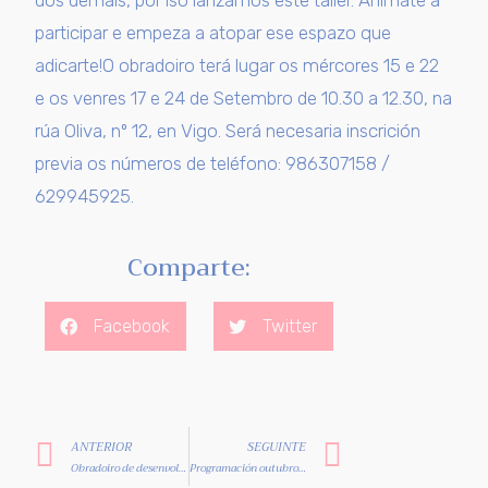
dos demáis, por iso lanzamos este taller. Anímate a
participar e empeza a atopar ese espazo que
adicarte!O obradoiro terá lugar os mércores 15 e 22
e os venres 17 e 24 de Setembro de 10.30 a 12.30, na
rúa Oliva, nº 12, en Vigo. Será necesaria inscrición
previa os números de teléfono: 986307158 /
629945925.
Comparte:
Facebook
Twitter
ANTERIOR
SEGUINTE
Obradoiro de desenvolvemento persoal
Programación outubro 2021