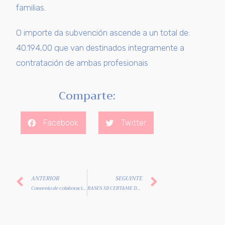
familias.
O importe da subvención ascende a un total de:
40.194,00 que van destinados integramente a
contratación de ambas profesionais
Comparte:
Facebook
Twitter
ANTERIOR
SEGUINTE
Convenio de colaboración entre a Consellería de Emprego e Igualdade (Secretaría Xeral de Igualdade) e a Asociación de persoas diagnosticad@s de cancro de mama e xinecolóxico
BASES XII CERTAME DE ARTE ADICAM “MATERNIDADE”