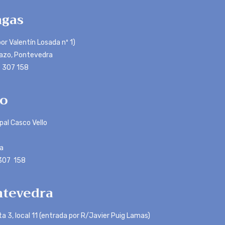
gas
or Valentín Losada nº 1)
azo, Pontevedra
 307 158
o
ipal Casco Vello
a
 307 158
tevedra
ta 3, local 11 (entrada por R/Javier Puig Lamas)