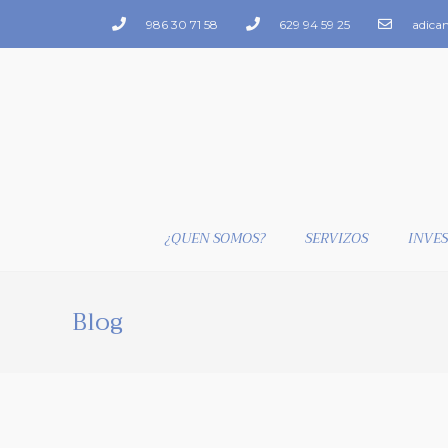
986 30 71 58
629 94 59 25
adica
¿QUEN SOMOS?
SERVIZOS
INVES
Blog