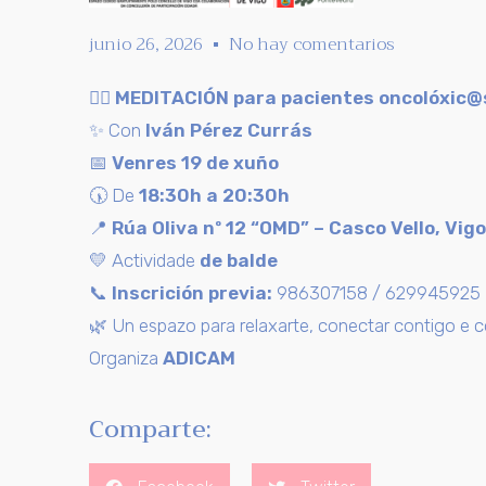
junio 26, 2026
No hay comentarios
🧘‍♀️
MEDITACIÓN para pacientes oncolóxic@
✨ Con
Iván Pérez Currás
📅
Venres 19 de xuño
🕠 De
18:30h a 20:30h
📍
Rúa Oliva nº 12 “OMD” – Casco Vello, Vigo
💛 Actividade
de balde
📞
Inscrición previa:
986307158 / 629945925
🌿 Un espazo para relaxarte, conectar contigo e c
Organiza
ADICAM
Comparte: