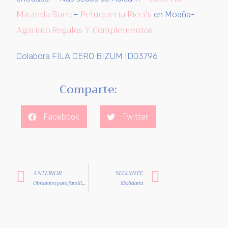
Miranda Bueu
Peluqueria Ricci’s
–
en Moaña-
Agarimo Regalos Y Complementos
Colabora FILA CERO BIZUM ID03796
Comparte:
Facebook
Twitter
ANTERIOR
SEGUINTE
Obradoiro para familiares “polo mesmo camiño”
XSolidaria