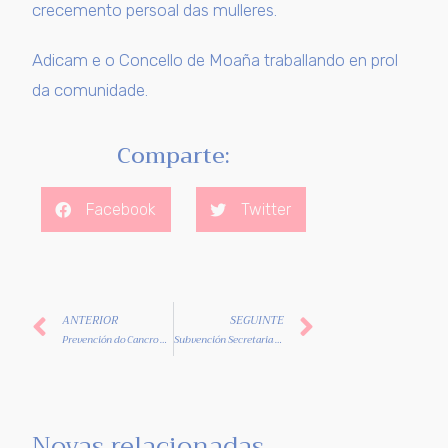
crecemento persoal das mulleres.
Adicam e o Concello de Moaña traballando en prol
da comunidade.
Comparte:
Facebook
Twitter
ANTERIOR
SEGUINTE
Prevención do Cancro de Mama en tempos de COVID-19.
Subvención Secretaria Xeral de emprego para a contratación dunha Psicóloga e dunha Auxiliar Administrativa
Novas relacionadas