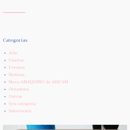
Categorías
Arte
Charlas
Eventos
Noticias
Novo ANAQUIÑO de ADICAM
Obradoiro
Outras
Sen categoría
Subvención