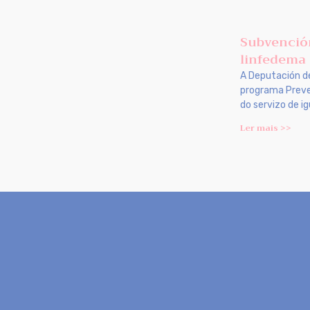
Subvención
linfedema 
A Deputación d
programa Preve
do servizo de i
Ler mais >>