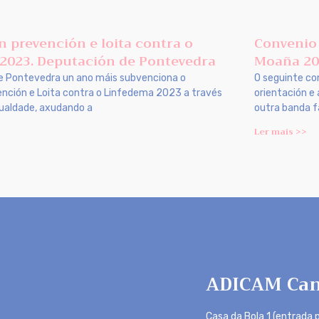
 prevención e loita contra o
Convenio 
2023. Deputación de Pontevedra
Moaña 20
e Pontevedra un ano máis subvenciona o
O seguinte co
nción e Loita contra o Linfedema 2023 a través
orientación e
gualdade, axudando a
outra banda f
Ler mais >>
ADICAM Can
Casa da Bola 1 (entrada p