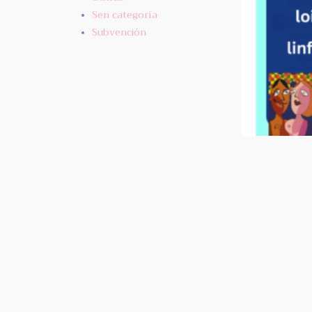
Sen categoría
Subvención