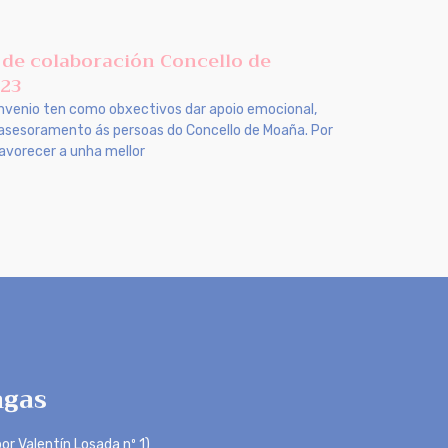
de colaboración Concello de
23
nvenio ten como obxectivos dar apoio emocional,
 asesoramento ás persoas do Concello de Moaña. Por
avorecer a unha mellor
gas
or Valentín Losada nº 1)