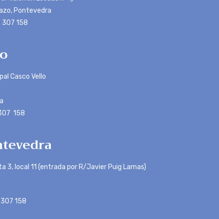
azo, Pontevedra
 307 158
o
ipal Casco Vello
a
 307 158
tevedra
ta 3, local 11 (entrada por R/Javier Puig Lamas)
 307 158