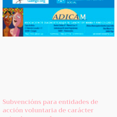
Subvencións para entidades de
acción voluntaria de carácter