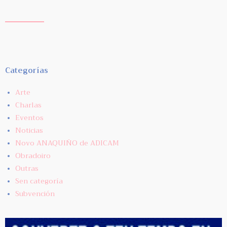
Categorías
Arte
Charlas
Eventos
Noticias
Novo ANAQUIÑO de ADICAM
Obradoiro
Outras
Sen categoría
Subvención