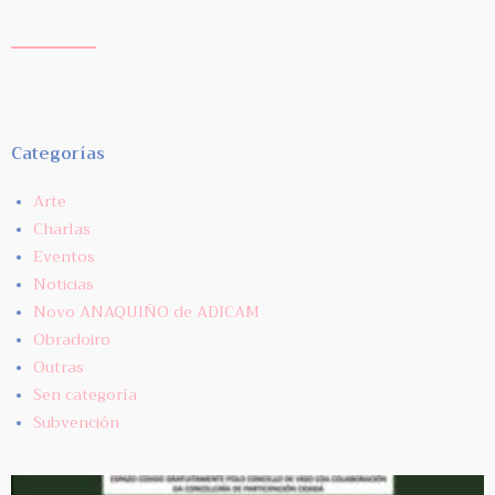
Categorías
Arte
Charlas
Eventos
Noticias
Novo ANAQUIÑO de ADICAM
Obradoiro
Outras
Sen categoría
Subvención