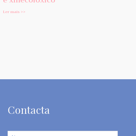
e xinecolóxico
Ler mais >>
Contacta