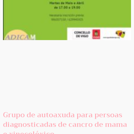
Grupo de autoaxuda para persoas
diagnosticadas de cancro de mama