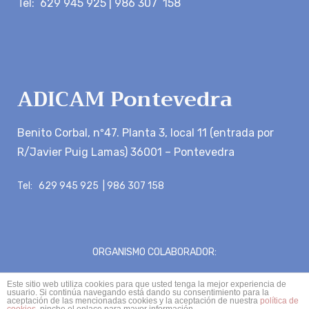
Tel: 629 945 925 | 986 307 158
ADICAM Pontevedra
Benito Corbal, nº47. Planta 3, local 11 (entrada por
R/Javier Puig Lamas) 36001 – Pontevedra
Tel: 629 945 925 | 986 307 158
ORGANISMO COLABORADOR:
Este sitio web utiliza cookies para que usted tenga la mejor experiencia de
usuario. Si continúa navegando está dando su consentimiento para la
aceptación de las mencionadas cookies y la aceptación de nuestra
política de