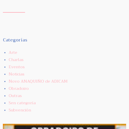
Categorías
Arte
Charlas
Eventos
Noticias
Novo ANAQUIÑO de ADICAM
Obradoiro
Outras
Sen categoría
Subvención